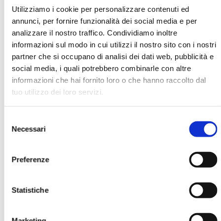
Utilizziamo i cookie per personalizzare contenuti ed
annunci, per fornire funzionalità dei social media e per
Daniele Vattermoli
analizzare il nostro traffico. Condividiamo inoltre
informazioni sul modo in cui utilizzi il nostro sito con i nostri
partner che si occupano di analisi dei dati web, pubblicità e
social media, i quali potrebbero combinarle con altre
informazioni che hai fornito loro o che hanno raccolto dal
Ha pubblicato con noi
tuo utilizzo dei loro servizi.
Selezione
Necessari
del
consenso
Preferenze
BANCARIA N. 2/2007
MOSTRA
Statistiche
Marketing