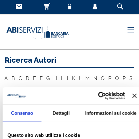
Ricerca Autori
A
B
C
D
E
F
G
H
I
J
K
L
M
N
O
P
Q
R
S
T
U
V
W
X
Y
Z
Consenso
Dettagli
Informazioni sui cookie
AUTORE
CERCA
Questo sito web utilizza i cookie