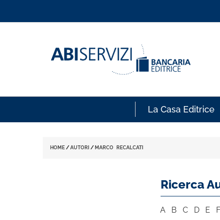
La Casa Editrice
HOME
/
AUTORI
/
MARCO RECALCATI
Ricerca Au
A
B
C
D
E