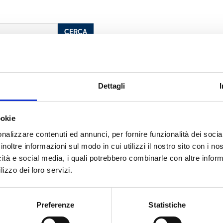
CERCA
Dettagli
alcati
ookie
tture
nalizzare contenuti ed annunci, per fornire funzionalità dei socia
inoltre informazioni sul modo in cui utilizzi il nostro sito con i n
icità e social media, i quali potrebbero combinarle con altre inform
cato con noi
lizzo dei loro servizi.
Preferenze
Statistiche