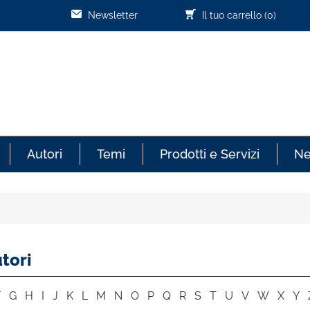
Newsletter
Il tuo carrello
(0)
Autori
Temi
Prodotti e Servizi
N
tori
F
G
H
I
J
K
L
M
N
O
P
Q
R
S
T
U
V
W
X
Y