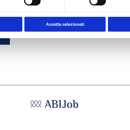
A &
Accetta selezionati
 DEL
 2006