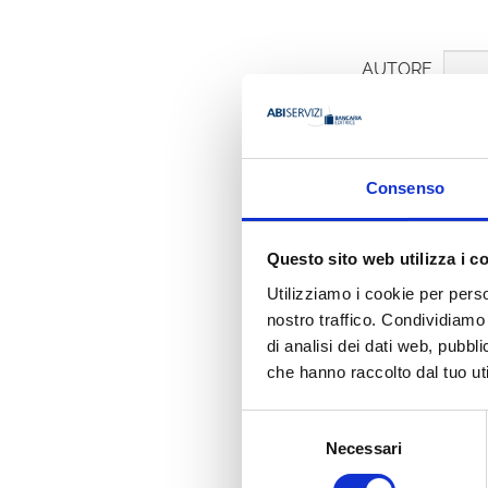
AUTORE
Consenso
Marco Rec
Questo sito web utilizza i c
Organizzazione
UniCredit Infrastru
Utilizziamo i cookie per perso
nostro traffico. Condividiamo 
di analisi dei dati web, pubbl
Ha pubbli
che hanno raccolto dal tuo uti
Selezione
Necessari
del
consenso