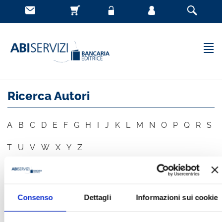
Ricerca Autori
A
B
C
D
E
F
G
H
I
J
K
L
M
N
O
P
Q
R
S
T
U
V
W
X
Y
Z
AUTORE
CERCA
Consenso
Dettagli
Informazioni sui cookie