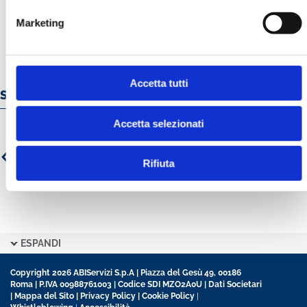
Marketing
Accetta tutti
Servizi e prodotti online
Accetta selezionati
Rifiuta
ESPANDI
Copyright 2026 ABIServizi S.p.A | Piazza del Gesù 49, 00186
Roma | P.IVA 00988761003 | Codice SDI MZO2A0U |
Dati Societari
|
Mappa del Sito
|
Privacy Policy
|
Cookie Policy
|