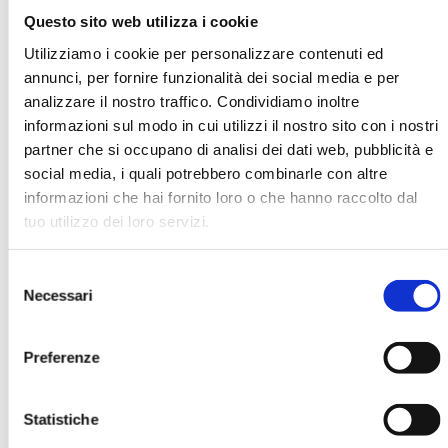
Questo sito web utilizza i cookie
Utilizziamo i cookie per personalizzare contenuti ed
Roberta Cocco
annunci, per fornire funzionalità dei social media e per
analizzare il nostro traffico. Condividiamo inoltre
Organizzazione
informazioni sul modo in cui utilizzi il nostro sito con i nostri
Microsoft Italia
partner che si occupano di analisi dei dati web, pubblicità e
social media, i quali potrebbero combinarle con altre
informazioni che hai fornito loro o che hanno raccolto dal
Ha pubblicato con noi
tuo utilizzo dei loro servizi.
Selezione
Necessari
del
consenso
Preferenze
FORUM CSR. ATTI DEL CONVEGNO
ABI DEL 24 E 25 OTTOBRE 2006
Statistiche
MOSTRA