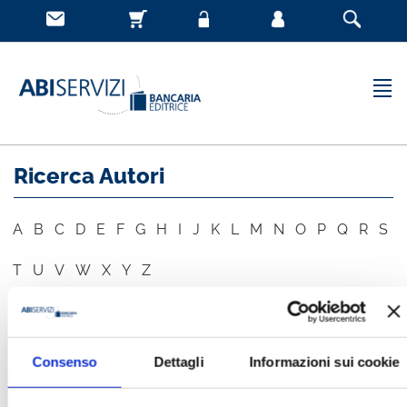
Ricerca Autori
A
B
C
D
E
F
G
H
I
J
K
L
M
N
O
P
Q
R
S
T
U
V
W
X
Y
Z
AUTORE
CERCA
Consenso
Dettagli
Informazioni sui cookie