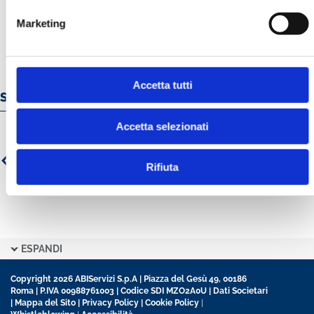
Marketing
Accetta tutti
Servizi e prodotti online
Accetta selezionati
Rifiuta
ESPANDI
Copyright 2026 ABIServizi S.p.A | Piazza del Gesù 49, 00186
Roma | P.IVA 00988761003 | Codice SDI MZO2A0U |
Dati Societari
|
Mappa del Sito
|
Privacy Policy
|
Cookie Policy
|