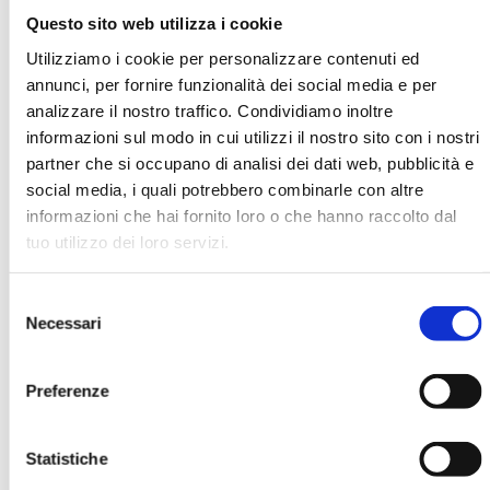
Questo sito web utilizza i cookie
Utilizziamo i cookie per personalizzare contenuti ed
Antonio Tricarico
annunci, per fornire funzionalità dei social media e per
analizzare il nostro traffico. Condividiamo inoltre
Organizzazione
informazioni sul modo in cui utilizzi il nostro sito con i nostri
Campagna per la Riforma della Banca Mondiale
partner che si occupano di analisi dei dati web, pubblicità e
social media, i quali potrebbero combinarle con altre
informazioni che hai fornito loro o che hanno raccolto dal
Ha pubblicato con noi
tuo utilizzo dei loro servizi.
Selezione
Necessari
del
consenso
Preferenze
FORUM CSR. ATTI DEL CONVEGNO
ABI DEL 24 E 25 OTTOBRE 2006
Statistiche
MOSTRA