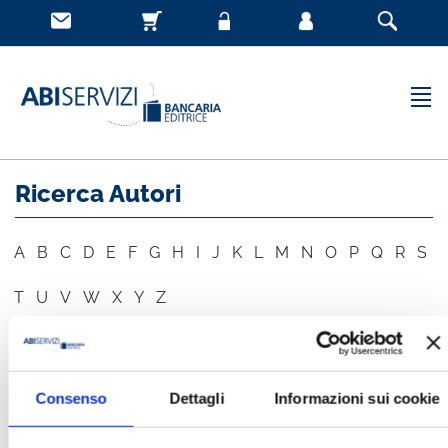
Ricerca Autori
A
B
C
D
E
F
G
H
I
J
K
L
M
N
O
P
Q
R
S
T
U
V
W
X
Y
Z
AUTORE
CERCA
Consenso
Dettagli
Informazioni sui cookie