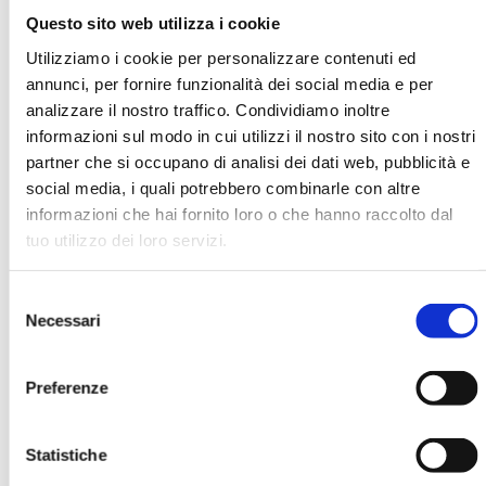
Questo sito web utilizza i cookie
Utilizziamo i cookie per personalizzare contenuti ed
Elena Tedesco
annunci, per fornire funzionalità dei social media e per
analizzare il nostro traffico. Condividiamo inoltre
Organizzazione
informazioni sul modo in cui utilizzi il nostro sito con i nostri
Hermes Investement Management
partner che si occupano di analisi dei dati web, pubblicità e
social media, i quali potrebbero combinarle con altre
informazioni che hai fornito loro o che hanno raccolto dal
Ha pubblicato con noi
tuo utilizzo dei loro servizi.
Selezione
Necessari
del
consenso
Preferenze
FORUM CSR. ATTI DEL CONVEGNO
ABI DEL 24 E 25 OTTOBRE 2006
Statistiche
MOSTRA