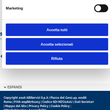
Marketing
Accetta tutti
Servizi e prodotti online
Accetta selezionati
Rifiuta
ESPANDI
Copyright 2026 ABIServizi S.p.A | Piazza del Gesù 49, 00186
Roma | P.IVA 00988761003 | Codice SDI MZO2A0U |
Dati Societari
|
Mappa del Sito
|
Privacy Policy
|
Cookie Policy
|