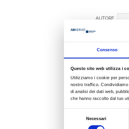
AUTORE
Consenso
Angelo Bet
Questo sito web utilizza i c
Organizzazione
Sabaf
Utilizziamo i cookie per perso
nostro traffico. Condividiamo 
di analisi dei dati web, pubbl
Ha pubbli
che hanno raccolto dal tuo uti
Selezione
Necessari
del
consenso