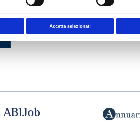
 DEL
DEL
Accetta selezionati