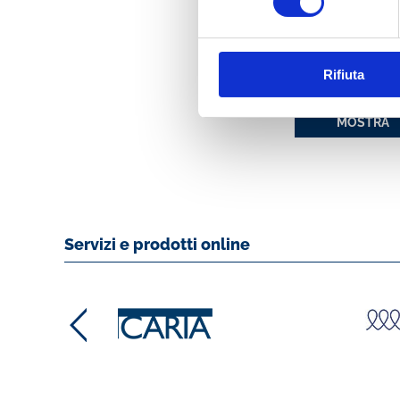
FORUM CSR. ATTI
CONVEGNO ABI 
Rifiuta
24 E 25 OTTOBRE
2006
MOSTRA
Servizi e prodotti online