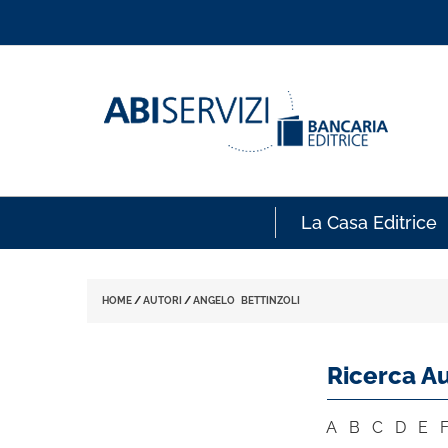
La Casa Editrice
HOME
/
AUTORI
/
ANGELO BETTINZOLI
Ricerca Au
A
B
C
D
E