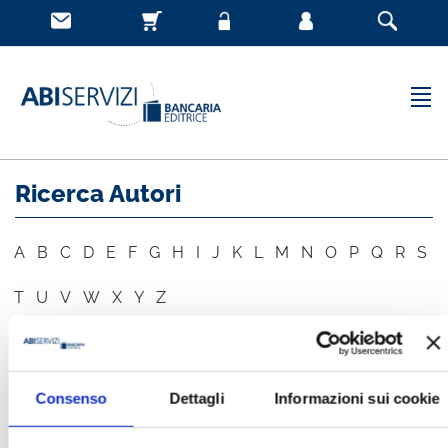
Ricerca Autori
A
B
C
D
E
F
G
H
I
J
K
L
M
N
O
P
Q
R
S
T
U
V
W
X
Y
Z
AUTORE
CERCA
Consenso
Dettagli
Informazioni sui cookie