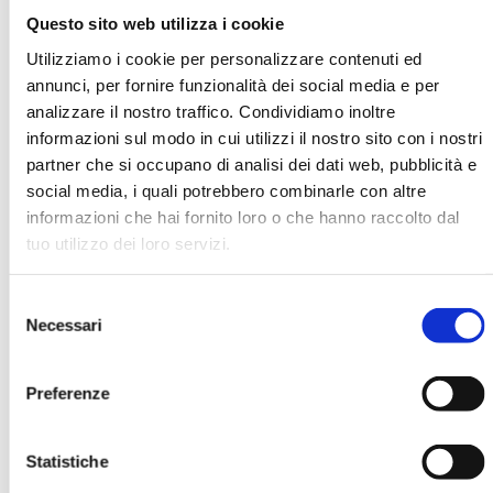
Questo sito web utilizza i cookie
Utilizziamo i cookie per personalizzare contenuti ed
Luciano Sita
annunci, per fornire funzionalità dei social media e per
analizzare il nostro traffico. Condividiamo inoltre
Organizzazione
informazioni sul modo in cui utilizzi il nostro sito con i nostri
Granarolo
partner che si occupano di analisi dei dati web, pubblicità e
social media, i quali potrebbero combinarle con altre
informazioni che hai fornito loro o che hanno raccolto dal
Ha pubblicato con noi
tuo utilizzo dei loro servizi.
Selezione
Necessari
del
consenso
Preferenze
FORUM CSR. ATTI DEL CONVEGNO
ABI DEL 24 E 25 OTTOBRE 2006
Statistiche
MOSTRA