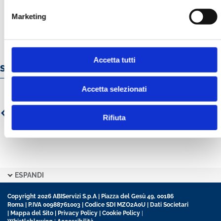
Marketing
Accetta tutti
Servizi e prodotti online
Accetta selezionati
Rifiuta
ESPANDI
Copyright 2026 ABIServizi S.p.A | Piazza del Gesù 49, 00186
Roma | P.IVA 00988761003 | Codice SDI MZO2A0U |
Dati Societari
|
Mappa del Sito
|
Privacy Policy
|
Cookie Policy
|