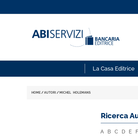
La Casa Editrice
HOME
/
AUTORI
/
MICHEL HOLEMANS
Ricerca Au
A
B
C
D
E