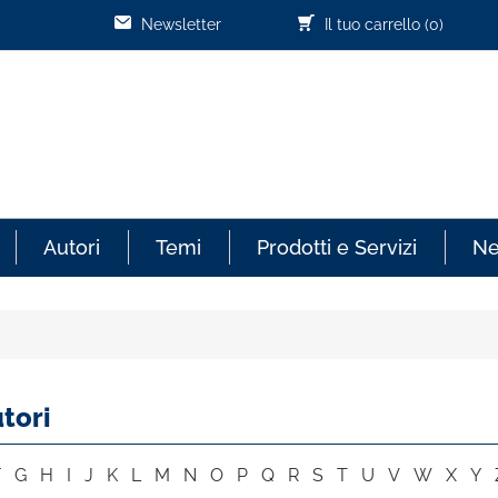
Newsletter
Il tuo carrello
(0)
Autori
Temi
Prodotti e Servizi
N
tori
F
G
H
I
J
K
L
M
N
O
P
Q
R
S
T
U
V
W
X
Y