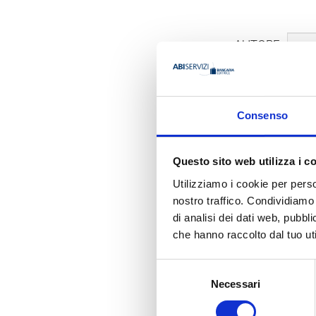
AUTORE
Consenso
Michel H
Questo sito web utilizza i c
Organizzazione
SWIFT
Utilizziamo i cookie per perso
nostro traffico. Condividiamo 
di analisi dei dati web, pubbl
che hanno raccolto dal tuo uti
Ha pubbli
Selezione
Necessari
del
consenso