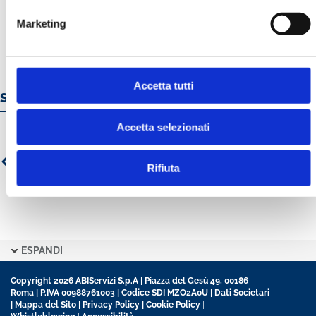
Marketing
Accetta tutti
Servizi e prodotti online
Accetta selezionati
Rifiuta
ESPANDI
Copyright 2026 ABIServizi S.p.A | Piazza del Gesù 49, 00186
Roma | P.IVA 00988761003 | Codice SDI MZO2A0U |
Dati Societari
|
Mappa del Sito
|
Privacy Policy
|
Cookie Policy
|