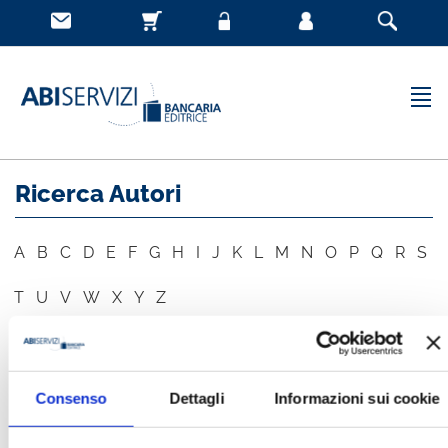
Ricerca Autori
A
B
C
D
E
F
G
H
I
J
K
L
M
N
O
P
Q
R
S
T
U
V
W
X
Y
Z
AUTORE
CERCA
Consenso
Dettagli
Informazioni sui cookie