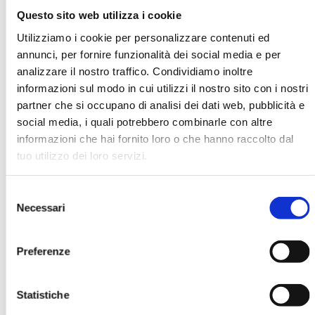
Questo sito web utilizza i cookie
Utilizziamo i cookie per personalizzare contenuti ed
Salvatore Lo Giudice
annunci, per fornire funzionalità dei social media e per
analizzare il nostro traffico. Condividiamo inoltre
Organizzazione
informazioni sul modo in cui utilizzi il nostro sito con i nostri
Banca Intesa
partner che si occupano di analisi dei dati web, pubblicità e
social media, i quali potrebbero combinarle con altre
informazioni che hai fornito loro o che hanno raccolto dal
Ha pubblicato con noi
tuo utilizzo dei loro servizi.
Selezione
Necessari
del
consenso
Preferenze
SPIN 2005. ATTI DEL CONVEGNO ABI
DEL 13 E 14 GIUGNO 2005
Statistiche
MOSTRA