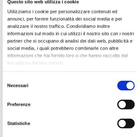
Questo sito web utilizza i cookie
Utilizziamo i cookie per personalizzare contenuti ed
annunci, per fornire funzionalità dei social media e per
Giovanni Bogani
analizzare il nostro traffico. Condividiamo inoltre
informazioni sul modo in cui utilizzi il nostro sito con i nostri
partner che si occupano di analisi dei dati web, pubblicità e
social media, i quali potrebbero combinarle con altre
Ha pubblicato con noi
informazioni che hai fornito loro o che hanno raccolto dal
tuo utilizzo dei loro servizi.
Selezione
Necessari
del
consenso
Preferenze
GUIDA CRITICA ALLA
RESPONSABILITÀ SOCIALE E AL
GOVERNO D'IMPRESA
Statistiche
MOSTRA