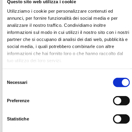
Questo sito web utilizza i cookie
Utilizziamo i cookie per personalizzare contenuti ed
annunci, per fornire funzionalità dei social media e per
Alessandra Stabilini
analizzare il nostro traffico. Condividiamo inoltre
informazioni sul modo in cui utilizzi il nostro sito con i nostri
partner che si occupano di analisi dei dati web, pubblicità e
social media, i quali potrebbero combinarle con altre
Ha pubblicato con noi
informazioni che hai fornito loro o che hanno raccolto dal
tuo utilizzo dei loro servizi.
Selezione
Necessari
del
consenso
Preferenze
GUIDA CRITICA ALLA
RESPONSABILITÀ SOCIALE E AL
GOVERNO D'IMPRESA
Statistiche
MOSTRA