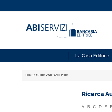
La Casa Editrice
HOME
/
AUTORI
/
STEFANO PERRI
Ricerca Au
A
B
C
D
E