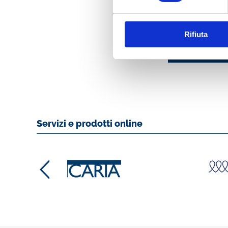
E IL SUO TEMPO. 
DEL CONGRESSO
(PALERMO 27-30
Rifiuta
OTTOBRE1988)
MOSTRA
Servizi e prodotti online