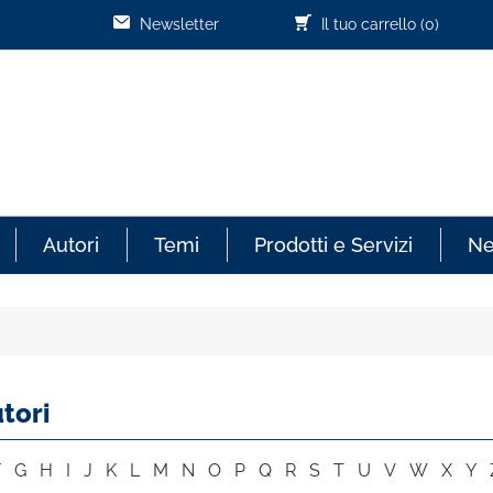
Newsletter
Il tuo carrello
(0)
Autori
Temi
Prodotti e Servizi
N
tori
F
G
H
I
J
K
L
M
N
O
P
Q
R
S
T
U
V
W
X
Y