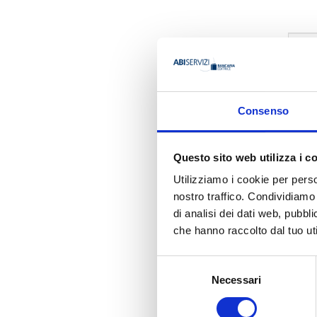
AUTORE
Consenso
Stefano Pe
Questo sito web utilizza i c
Utilizziamo i cookie per perso
nostro traffico. Condividiamo 
Ha pubbli
di analisi dei dati web, pubbl
che hanno raccolto dal tuo uti
Selezione
Necessari
del
consenso
FRANCESCO FER