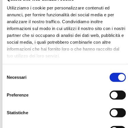
Utilizziamo i cookie per personalizzare contenuti ed
annunci, per fornire funzionalità dei social media e per
Francesco Sabetta
analizzare il nostro traffico. Condividiamo inoltre
informazioni sul modo in cui utilizzi il nostro sito con i nostri
partner che si occupano di analisi dei dati web, pubblicità e
social media, i quali potrebbero combinarle con altre
Ha pubblicato con noi
informazioni che hai fornito loro o che hanno raccolto dal
tuo utilizzo dei loro servizi.
Selezione
Necessari
del
consenso
Preferenze
PREVENZIONE, IGIENE E SICUREZZA
NEL LAVORO DI UFFICIO
Statistiche
MOSTRA