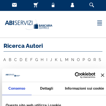
Ricerca Autori
A
B
C
D
E
F
G
H
I
J
K
L
M
N
O
P
Q
R
S
T
U
V
W
X
Y
Z
Consenso
Dettagli
Informazioni sui cookie
AUTORE
CERCA
Questo sito web utilizza i cookie