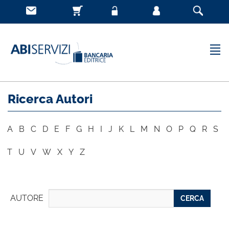
Ricerca Autori
A
B
C
D
E
F
G
H
I
J
K
L
M
N
O
P
Q
R
S
T
U
V
W
X
Y
Z
AUTORE
CERCA