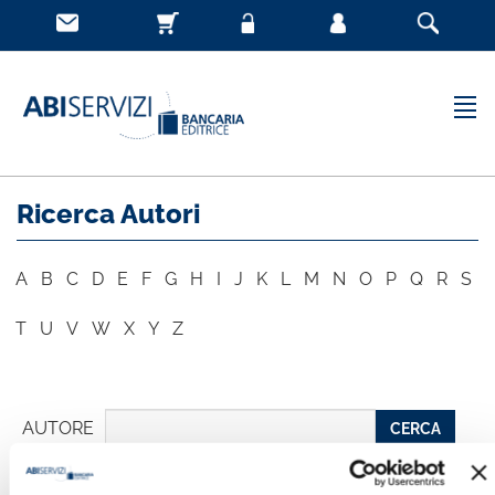
Ricerca Autori
A
B
C
D
E
F
G
H
I
J
K
L
M
N
O
P
Q
R
S
T
U
V
W
X
Y
Z
AUTORE
CERCA