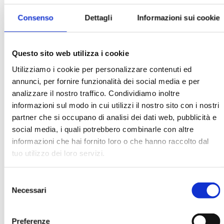
Consenso
Dettagli
Informazioni sui cookie
Michele Manna
Questo sito web utilizza i cookie
Utilizziamo i cookie per personalizzare contenuti ed
annunci, per fornire funzionalità dei social media e per
Ha pubblicato con noi
analizzare il nostro traffico. Condividiamo inoltre
informazioni sul modo in cui utilizzi il nostro sito con i nostri
partner che si occupano di analisi dei dati web, pubblicità e
social media, i quali potrebbero combinarle con altre
informazioni che hai fornito loro o che hanno raccolto dal
tuo utilizzo dei loro servizi.
BANCARIA N. 4/1996
Selezione
MOSTRA
Necessari
del
consenso
Preferenze