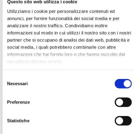
Questo sito web utilizza i cookie
Utilizziamo i cookie per personalizzare contenuti ed
annunci, per fornire funzionalità dei social media e per
Pierfrancesco Cocco
analizzare il nostro traffico. Condividiamo inoltre
informazioni sul modo in cui utilizzi il nostro sito con i nostri
partner che si occupano di analisi dei dati web, pubblicità e
social media, i quali potrebbero combinarle con altre
Ha pubblicato con noi
informazioni che hai fornito loro o che hanno raccolto dal
tuo utilizzo dei loro servizi.
Selezione
Necessari
del
consenso
Preferenze
GESTIONE DEL CAPITALE E
CREAZIONE DI VALORE NELLE
BANCHE
Statistiche
MOSTRA