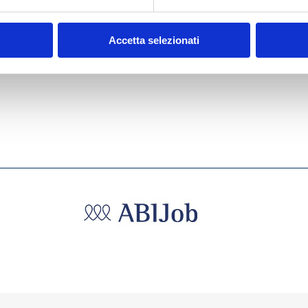
ITY
SOCIALE DI
ES
MAASTRICHT: REALTÀ
E PROSPETTIVE
Accetta selezionati
MOSTRA