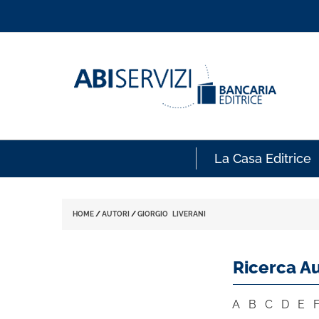
La Casa Editrice
HOME
/
AUTORI
/
GIORGIO LIVERANI
Ricerca Au
A
B
C
D
E