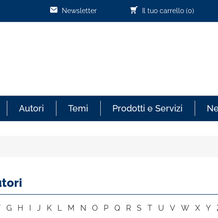
Newsletter
Il tuo carrello
(0)
Autori
Temi
Prodotti e Servizi
N
tori
F
G
H
I
J
K
L
M
N
O
P
Q
R
S
T
U
V
W
X
Y