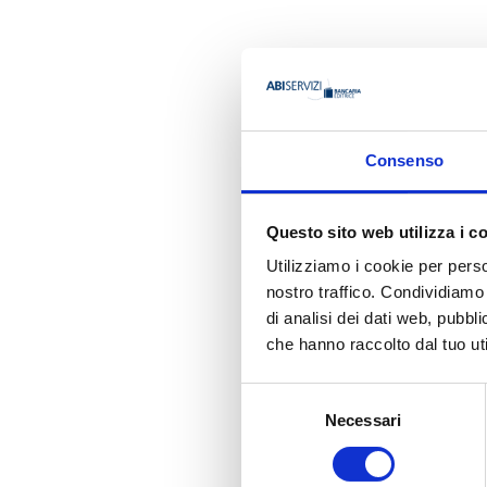
AUTORE
Consenso
Giorgio Li
Questo sito web utilizza i c
Utilizziamo i cookie per perso
nostro traffico. Condividiamo 
Ha pubbli
di analisi dei dati web, pubbl
che hanno raccolto dal tuo uti
Selezione
Necessari
del
consenso
MAASTRICHT SO