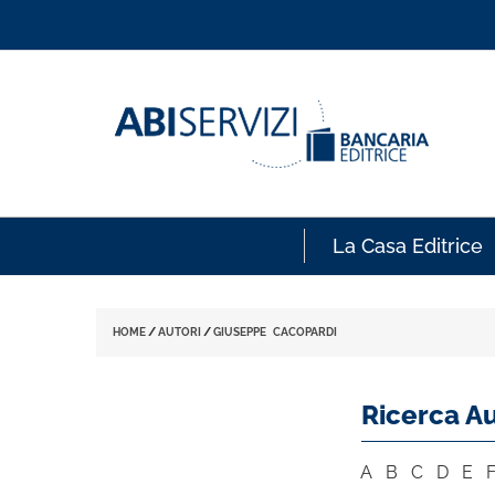
La Casa Editrice
HOME
/
AUTORI
/
GIUSEPPE CACOPARDI
Ricerca Au
A
B
C
D
E