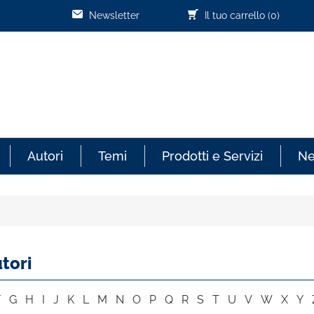
Newsletter
Il tuo carrello
(0)
Autori
Temi
Prodotti e Servizi
N
tori
F
G
H
I
J
K
L
M
N
O
P
Q
R
S
T
U
V
W
X
Y