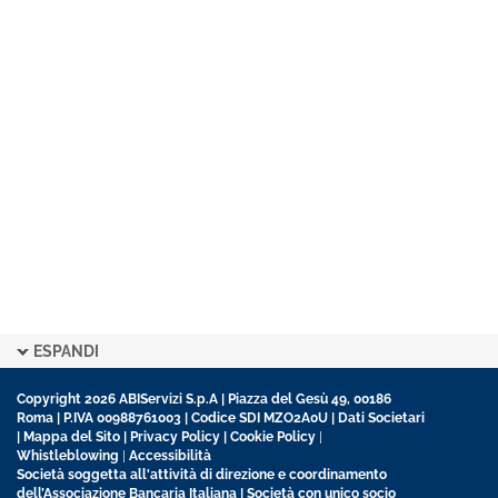
ESPANDI
Copyright 2026 ABIServizi S.p.A | Piazza del Gesù 49, 00186
Roma | P.IVA 00988761003 | Codice SDI MZO2A0U |
Dati Societari
|
Mappa del Sito
|
Privacy Policy
|
Cookie Policy
|
Whistleblowing
|
Accessibilità
Società soggetta all'attività di direzione e coordinamento
dell’Associazione Bancaria Italiana | Società con unico socio