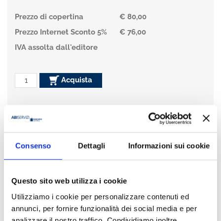
Prezzo di copertina
€ 80,00
Prezzo Internet Sconto 5%
€ 76,00
IVA assolta dall'editore
Acquista
Condividi
Consenso
Dettagli
Informazioni sui cookie
Presentazione
Questo sito web utilizza i cookie
Nell’ambito del progetto editoriale promosso dall’Istituto Luigi
Utilizziamo i cookie per personalizzare contenuti ed
Einaudi e da Bancaria Editrice al fine di concorrere allo sviluppo
degli studi di storia economica, è stato pubblicato il volume dal
annunci, per fornire funzionalità dei social media e per
titolo “Scrittori e Scrittrici di economia nel Regno di Italia” a cura
analizzare il nostro traffico. Condividiamo inoltre