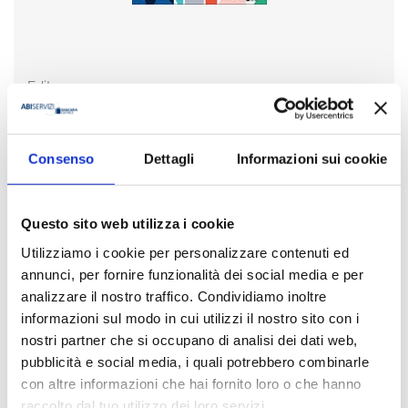
Editore
Bancaria Editrice
Anno
Consenso
Dettagli
Informazioni sui cookie
2022
Disponibilità
Questo sito web utilizza i cookie
Disponibile
Utilizziamo i cookie per personalizzare contenuti ed
annunci, per fornire funzionalità dei social media e per
Prezzo
€ 12,00
analizzare il nostro traffico. Condividiamo inoltre
IVA assolta dall'editore
informazioni sul modo in cui utilizzi il nostro sito con i
nostri partner che si occupano di analisi dei dati web,
pubblicità e social media, i quali potrebbero combinarle
Acquista
con altre informazioni che hai fornito loro o che hanno
raccolto dal tuo utilizzo dei loro servizi.