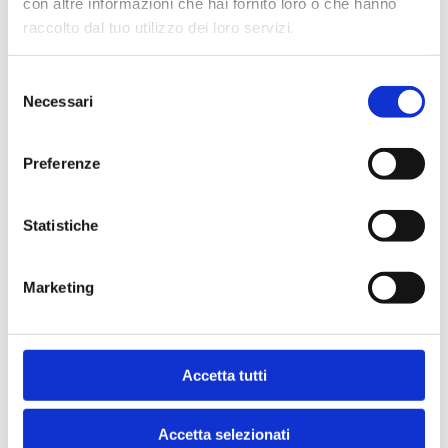
con altre informazioni che hai fornito loro o che hanno
Bocconi di Milano e Docente dell`Area Intermediazione
raccolto dal tuo utilizzo dei loro servizi.
Finanziaria e Assicurazioni della SDA Bocconi.
Paola Musile
Tanzi
è Professore associato di Economia degli intermediari
finanziari presso l`Università di Perugia e Docente senior
Selezione
dell`Area Intermediazione Finanziaria e Assicurazioni della SDA
Necessari
del
Bocconi.
consenso
Preferenze
La gestione del risparmio privato - intesa come quell`era
dell`attività di asset management avente per oggetto la
definizione delle scelte di investimento e l`ottimizzazione dei
Statistiche
risultati di rendimento e di rischio dei patrimoni degli investitori
privati - ha registrato, nel corso degli anni, un intenso sviluppo e
presenta, tuttora, ulteriori prospettive di crescita. Essa, in
Marketing
particolare, assume grande rilevanza per gli intermediari
finanziari, in primo luogo per le banche, chiamati ad affrontare e
a risolvere le complesse problematiche che lo sviluppo di tale
area di attività comporta con riferimento alla definizione degli
indirizzi strategici, al disegno degli assetti organizzativi alla
Accetta tutti
ricerca delle migliori condizioni di equilibrio gestionale. In
coerenza con questa visione, il volume analizza il tema in
questione secondo un percorso logico finalizzato a individuare
Accetta selezionati