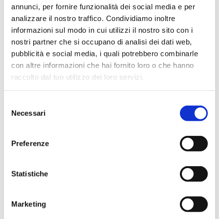
annunci, per fornire funzionalità dei social media e per
Disponibile
analizzare il nostro traffico. Condividiamo inoltre
informazioni sul modo in cui utilizzi il nostro sito con i
Prezzo di copertina
€ 40,00
nostri partner che si occupano di analisi dei dati web,
Prezzo Internet Sconto 5%
€ 38,00
pubblicità e social media, i quali potrebbero combinarle
con altre informazioni che hai fornito loro o che hanno
IVA assolta dall'editore
raccolto dal tuo utilizzo dei loro servizi.
Acquista
Selezione
Necessari
del
consenso
Condividi
Preferenze
Indice
Statistiche
Marketing