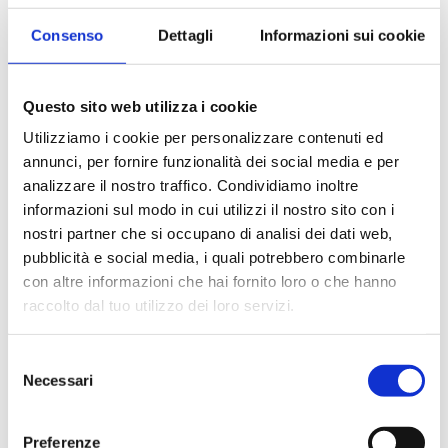
Disponibilità
Consenso
Dettagli
Informazioni sui cookie
Esaurito
Prezzo di copertina
€ 35,00
Questo sito web utilizza i cookie
Prezzo Internet Sconto 5%
€ 33,25
Utilizziamo i cookie per personalizzare contenuti ed
annunci, per fornire funzionalità dei social media e per
IVA assolta dall'editore
analizzare il nostro traffico. Condividiamo inoltre
informazioni sul modo in cui utilizzi il nostro sito con i
nostri partner che si occupano di analisi dei dati web,
Condividi
pubblicità e social media, i quali potrebbero combinarle
con altre informazioni che hai fornito loro o che hanno
raccolto dal tuo utilizzo dei loro servizi.
Presentazione
Selezione
Necessari
del
In un pratico raccoglitore a fogli mobili gli atti del primo
consenso
convegno ABI su Banche e Risorse Umane, che si è svolto il 15 e
Preferenze
16 maggio 2006. L'evento ha approfondito i temi come la