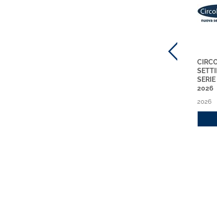
CIRCOLARI ABI
PRINCIPI CONTABILI
CIRCO
RILEGATE NUOVA SERIE
ONLINE
SETT
ABBONAMENTO 2026
ABBONAMENTO 2026
SERI
2026
2026
2026
2026
Acquista
Acquista