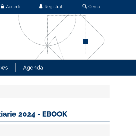
Accedi
Registrati
Cerca
ews
Agenda
nziarie 2024 - EBOOK