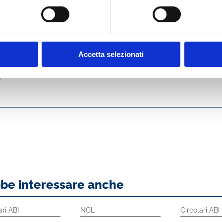
 tra l’altro: la rideterminazione del valore delle partecipazioni quotate
dei redditi di capitale dei contratti di assicurazione, il trattamento fis
ust, i Pir alternativi, il trattamento dei proventi dei fondi immobiliari,
azione. Inoltre, viene dato conto di faq e risposte del Mef, di alcune
acy.
Accetta selezionati
va edizione della Guida è di continuare a fornire al lettore una disamin
rodotte nella tassazione delle attività finanziarie e, allo stesso tempo,
ornato corredo di schede di facile e immediata consultazione.
bbe interessare anche
ari ABI
NGL
Circolari ABI