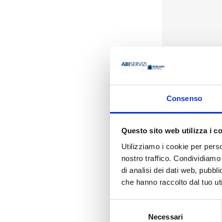
Consenso
Presentazione
Questo sito web utilizza i c
L’edizione 2024 de
Utilizziamo i cookie per perso
ricomprendono anch
nostro traffico. Condividiamo 
imposta sostitutiva 
emissione e circola
di analisi dei dati web, pubbl
(Pir), la ridetermi
che hanno raccolto dal tuo uti
al regime fiscale d
Riguardo alla delega
Selezione
apposito paragrafo.
Necessari
del