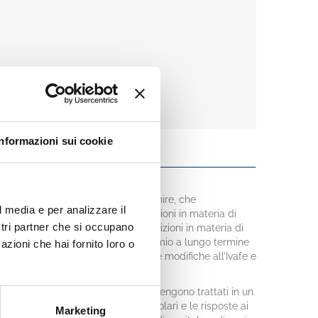
Informazioni sui cookie
i suoi contenuti, in continuo divenire, che
l media e per analizzare il
olare rilievo assumono: le disposizioni in materia di
ostri partner che si occupano
ozione di residenza fiscale, le disposizioni in materia di
he alla disciplina dei piani di risparmio a lungo termine
azioni che hai fornito loro o
oziate nei mercati regolamentati, le modifiche all’Ivafe e
 enti non residenti.
tassazione delle attività finanziarie vengono trattati in un
l’Agenzia delle Entrate con le circolari e le risposte ai
Marketing