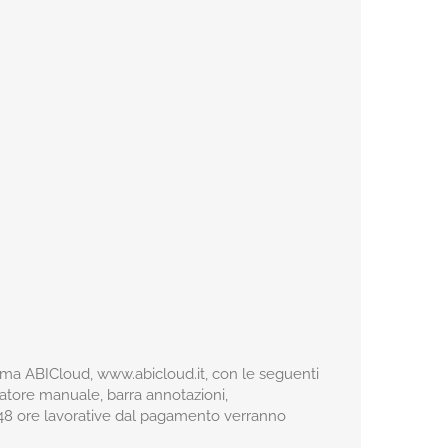
forma ABICloud, www.abicloud.it, con le seguenti
liatore manuale, barra annotazioni,
o 48 ore lavorative dal pagamento verranno