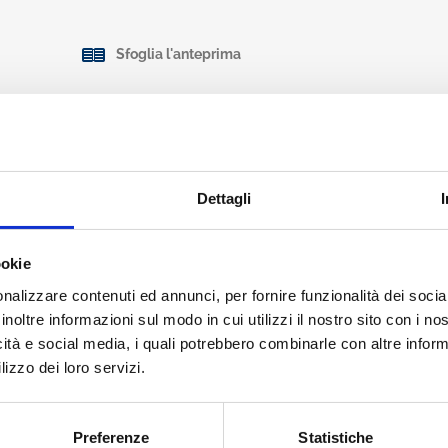
Sfoglia l'anteprima
Condividi
Dettagli
ookie
lla Guida si caratterizza per un puntuale e completo aggiornamento de
nalizzare contenuti ed annunci, per fornire funzionalità dei socia
e le norme sulle cripto-attività. Tra i provvedimenti approvati partic
inoltre informazioni sul modo in cui utilizzi il nostro sito con i n
sugli utili e sulle riserve di utili esteri; le modifiche apportate alla n
zione di determinati strumenti finanziari in forma digitale, le modific
icità e social media, i quali potrebbero combinarle con altre inform
nazione dei valori di acquisto delle partecipazioni negoziate e non neg
lizzo dei loro servizi.
elle plusvalenze da partecipazioni qualificate realizzate da società ed
 per la riforma del sistema fiscale, i possibili ulteriori riflessi sulla 
 Di grande rilievo sono anche le disposizioni e i chiarimenti forniti dal
Preferenze
Statistiche