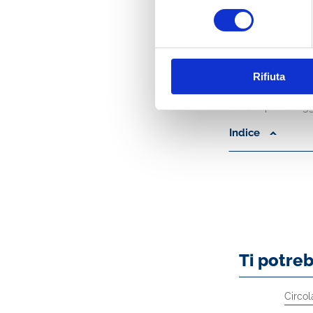
quesiti riguardanti
consenso
derivanti da Oicr e 
monitoraggio dei tr
imprese di assicur
Garante della priv
Rifiuta
Obiettivo della nuo
delle modifiche int
nonché per un aggi
Indice
Ti potre
Circolari ABI
Prodotti Specialistici
Circol