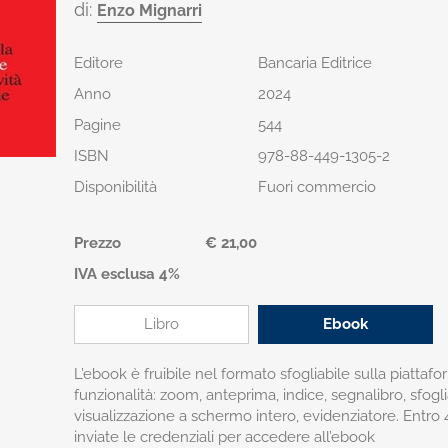
di:
Enzo Mignarri
Editore
Bancaria Editrice
Anno
2024
Pagine
544
ISBN
978-88-449-1305-2
Disponibilità
Fuori commercio
Prezzo
€ 21,00
IVA esclusa 4%
Libro
Ebook
L’ebook è fruibile nel formato sfogliabile sulla piatta
funzionalità: zoom, anteprima, indice, segnalibro, sfog
visualizzazione a schermo intero, evidenziatore. Entr
inviate le credenziali per accedere all’ebook