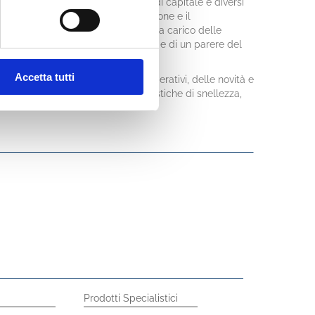
 e non, l’affrancamento dei redditi di capitale e diversi
cale delle cripto-attività, la tassazione e il
 gli obblighi di monitoraggio fiscale a carico delle
 pronunce della Corte di Cassazione e di un parere del
Accetta tutti
a sintetica, ma esaustiva a fini operativi, delle novità e
 a distinguersi per le sue caratteristiche di snellezza,
Prodotti Specialistici
Circolari ABI