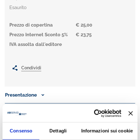
Esaurito
Prezzo di copertina
€ 25,00
Prezzo Internet Sconto 5%
€ 23,75
IVA assolta dall'editore
Condividi
Presentazione
Franco Caparrelli
è professore ordinario di Tecnica di borsa
presso la Facoltà di Economia dell'Università di Siena. Autore di
numerose pubblicazioni, opera in qualità di docente presso
Consenso
Dettagli
Informazioni sui cookie
master post-universitari e importanti centri di formazione.