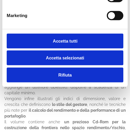
sono poi illustrati i fattori socio-economici che influenzano i
portafogli, i principali indicatori macroeconomici e alcuni
essenziali indici di analisi fondamentale. Per decidere e
Marketing
correggere la composizione di un portafoglio, gli analisti
devono infatti «saper leggere» l'andamento dell'economia e la
situazione economico-patrimoniale delle singole aziende.
Il cuore del volume è costituito dal tema che più impegna e
divide chi si occupa di asset allocation:
la scelta tra politica
Accetta tutti
strategica, tattica e dinamica
. La prima accetta l'ipotesi di
mercato efficiente, punta alla diversificazione e ignora le
Accetta selezionati
previsioni delle dinamiche di mercato. La gestione tattica coglie
le occasioni che il mercato offre in termini di timing e di
selettività dei titoli: obiettivo è di «aggiungere valore»,
Rifiuta
realizzare cioè una performance superiore a quella del
parametro di riferimento; mentre la gestione dinamica
aggiunge un ulteriore obiettivo: disporre a scadenza di un
capitale minimo.
Vengono infine illustrati gli indici di dimensione, valore e
crescita che definiscono
lo stile del gestore
, nonché le tecniche
più note per
il calcolo del rendimento e della performance di un
portafoglio
.
Il volume contiene anche
un prezioso Cd-Rom per la
costruzione della frontiera nello spazio rendimento/rischio
,