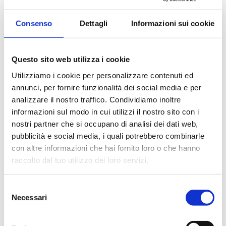
Condividi
Consenso
Dettagli
Informazioni sui cookie
Presentazione
Questo sito web utilizza i cookie
Utilizziamo i cookie per personalizzare contenuti ed
La digital transformation è una realtà nel settore finanziario.
annunci, per fornire funzionalità dei social media e per
Banche, FinTech e Big Tech operano in un contesto a elevata
analizzare il nostro traffico. Condividiamo inoltre
complessità, in cui il confronto competitivo si incentra sulla
informazioni sul modo in cui utilizzi il nostro sito con i
capacità di offrire nuovi prodotti e servizi finanziari e di
nostri partner che si occupano di analisi dei dati web,
migliorare la customer experience di una clientela sempre più
pubblicità e social media, i quali potrebbero combinarle
evoluta ed esigente, attraverso soluzioni digitali finalizzate a
efficientare i processi interni.
con altre informazioni che hai fornito loro o che hanno
raccolto dal tuo utilizzo dei loro servizi.
Partendo da questa analisi di contesto e considerando sia i
vincoli tecnologici e infrastrutturali, sia l’attuale cornice
regolamentare, il volume focalizza l’attenzione sull’impatto che
Selezione
le digital technologies stanno determinando sui business
Necessari
del
models delle banche.
consenso
Seguendo un approccio di tipo top-down, il volume consente di