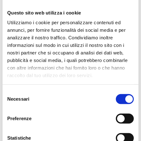
978-88-449-0372-5
Disponibilità
Questo sito web utilizza i cookie
Esaurito
Utilizziamo i cookie per personalizzare contenuti ed
annunci, per fornire funzionalità dei social media e per
analizzare il nostro traffico. Condividiamo inoltre
Prezzo di copertina
€ 35,00
informazioni sul modo in cui utilizzi il nostro sito con i
Prezzo Internet Sconto 5%
€ 33,25
nostri partner che si occupano di analisi dei dati web,
IVA assolta dall'editore
pubblicità e social media, i quali potrebbero combinarle
con altre informazioni che hai fornito loro o che hanno
raccolto dal tuo utilizzo dei loro servizi.
Condividi
Selezione
Necessari
del
consenso
Presentazione
Preferenze
Statistiche