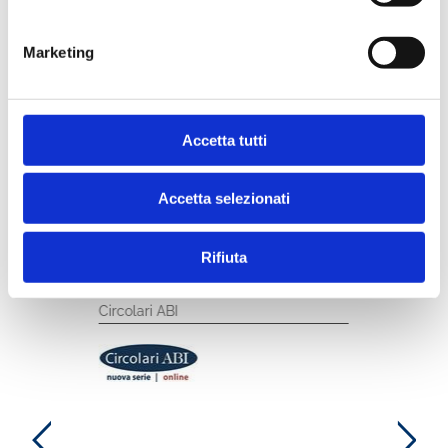
Marketing
Indice
Accetta tutti
Accetta selezionati
Ti potrebbe interessare anche
Rifiuta
Circolari ABI