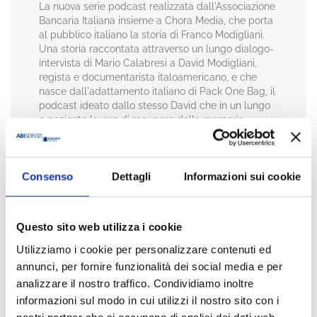
La nuova serie podcast realizzata dall'Associazione
Bancaria Italiana insieme a Chora Media, che porta
al pubblico italiano la storia di Franco Modigliani.
Una storia raccontata attraverso un lungo dialogo-
intervista di Mario Calabresi a David Modigliani,
regista e documentarista italoamericano, e che
nasce dall'adattamento italiano di Pack One Bag, il
podcast ideato dallo stesso David che in un lungo
e paziente lavoro di recupero della memoria
familiare ha raccolto documenti, lettere e
testimonianze per ricostruire questa epopea
umana, trasformandola in un racconto che, dopo
Consenso
Dettagli
Informazioni sui cookie
aver conquistato la platea internazionale, con oltre
500 mila ascolti in più di 180 Paesi, arriva ora in
Italia con una nuova veste narrativa pensata per
dialogare con il pubblico nazionale.
Questo sito web utilizza i cookie
Utilizziamo i cookie per personalizzare contenuti ed
La serie podcast, composta da 6 episodi da circa
annunci, per fornire funzionalità dei social media e per
30 minuti ciascuno, si inserisce nel più ampio
analizzare il nostro traffico. Condividiamo inoltre
impegno dell'ABI nella diffusione della cultura
informazioni sul modo in cui utilizzi il nostro sito con i
economica e finanziaria, scegliendo però un
nostri partner che si occupano di analisi dei dati web,