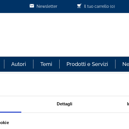
Newsletter
Il tuo carrello
(0)
Autori
Temi
Prodotti e Servizi
N
Cliente già registrato
Dettagli
re sempre aggiornato sullo
Email:
ookie
effettuati