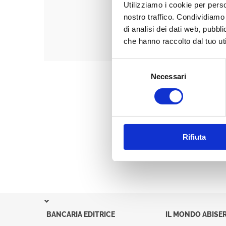
Utilizziamo i cookie per perso
nostro traffico. Condividiamo 
di analisi dei dati web, pubbl
che hanno raccolto dal tuo uti
Selezione
Necessari
del
consenso
Rifiuta
BANCARIA EDITRICE
IL MONDO ABISER