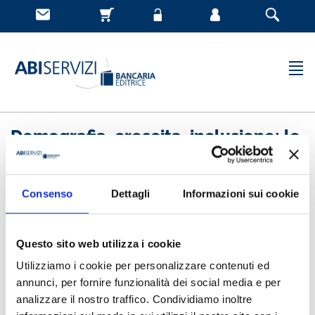
Demografia, crescita, inclusione: le
banche alla prova longevity
Consenso
Dettagli
Informazioni sui cookie
12-04-2026
L’evoluzione demografica porta con sé implicazioni
sulla crescita economica e sulla produttività, in
Questo sito web utilizza i cookie
Europa e in Italia. Anche il settore bancario è
Utilizziamo i cookie per personalizzare contenuti ed
chiamato a fronteggiare le nuove sfide legate ai
annunci, per fornire funzionalità dei social media e per
cambiamenti demografici e alle diseguaglianze
sociali ed economiche potenzialmente connesse e
analizzare il nostro traffico. Condividiamo inoltre
a intercettare bisogni emergenti, non