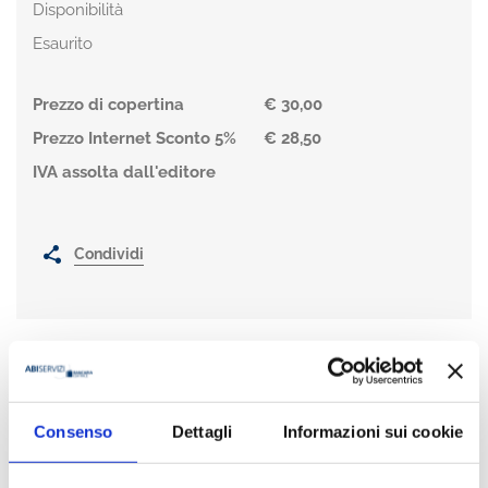
Disponibilità
Esaurito
Prezzo di copertina
€ 30,00
Prezzo Internet Sconto 5%
€ 28,50
IVA assolta dall'editore
Condividi
Presentazione
Tra le tante misure precauzionali adottate dalle banche, anche
Consenso
Dettagli
Informazioni sui cookie
in risposta alla crisi finanziaria, vi è il rafforzamento delle
funzioni di controllo che fanno ormai parte di un più ampio e