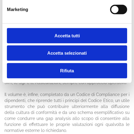
presentare alle autorità di vigilanza, differenziando fra
Marketing
capogruppo e banche stand alone;
• come predisporre il documento sui controlli da parte delle
funzioni di controllo e i relativi flussi informativi;
• come collaborare con la funzione di Risk Management nella
predisposizione del Risk Appetite Framework (Raf) e nel
Accetta tutti
processo Icaap;
• come predisporre una matrice, che evidenzi il rischio di non
conformità a cui la banca è esposta.
Accetta selezionati
Il testo include tabelle che danno ampio spazio ai controlli di
Rifiuta
Compliance sui servizi di investimento, inclusi i controlli a
distanza. Si affrontano anche le tematiche di Compliance per le
Sim, le Sgr e le Assicurazioni, sempre con approccio operativo.
Il volume è, infine, completato da un Codice di Compliance per i
dipendenti, che riprende tutti i principi del Codice Etico, un utile
strumento che può contribuire ulteriormente alla diffusione
della cultura di conformità e da uno schema esemplificativo su
come condurre una gap analysis allo scopo di consentire alla
funzione di effettuare le proprie valutazioni ogni qualvolta le
normative esterne lo richiedano.