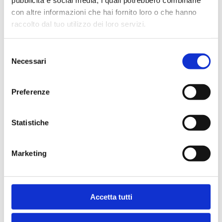
pubblicità e social media, i quali potrebbero combinarle
con altre informazioni che hai fornito loro o che hanno
Condividi
raccolto dal tuo utilizzo dei loro servizi.
Selezione
Necessari
del
Indice
consenso
Preferenze
Statistiche
Marketing
Ti potrebbe interessare anche
Bancaria
Accetta tutti