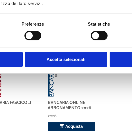
lizzo dei loro servizi.
Preferenze
Statistiche
bbe interessare anche
ria
Bancaria
Accetta selezionati
RIA FASCICOLI
BANCARIA ONLINE
ABBONAMENTO 2026
2026
Acquista