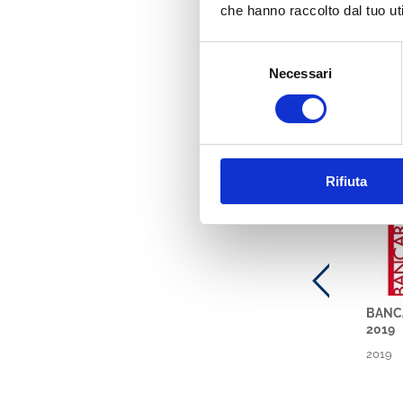
che hanno raccolto dal tuo uti
Selezione
Necessari
del
consenso
Ti potre
Banca
Rifiuta
BANCA
2019
2019