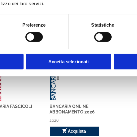
lizzo dei loro servizi.
Preferenze
Statistiche
bbe interessare anche
ria
Bancaria
Accetta selezionati
RIA FASCICOLI
BANCARIA ONLINE
ABBONAMENTO 2026
2026
Acquista