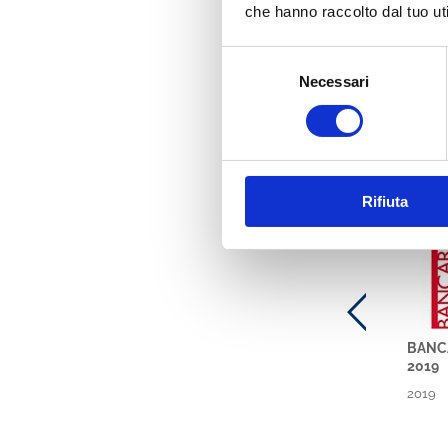
che hanno raccolto dal tuo uti
Selezione
Necessari
del
consenso
Ti potre
Banca
Rifiuta
BANCA
2019
2019