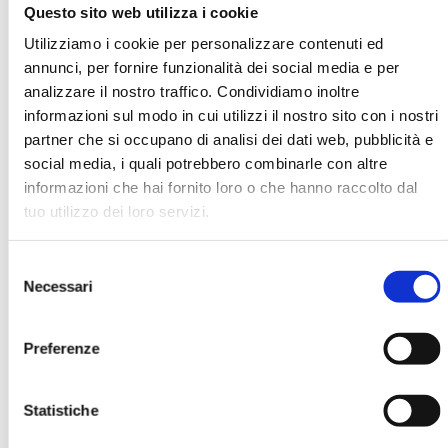
Questo sito web utilizza i cookie
Utilizziamo i cookie per personalizzare contenuti ed
Graziella Bertocchi
annunci, per fornire funzionalità dei social media e per
analizzare il nostro traffico. Condividiamo inoltre
informazioni sul modo in cui utilizzi il nostro sito con i nostri
Organizzazione
Università di Modena e Reggio Emilia
partner che si occupano di analisi dei dati web, pubblicità e
social media, i quali potrebbero combinarle con altre
informazioni che hai fornito loro o che hanno raccolto dal
tuo utilizzo dei loro servizi.
Ha pubblicato con noi
Selezione
Necessari
del
consenso
Preferenze
BANCARIA N. 2/2024
Statistiche
MOSTRA