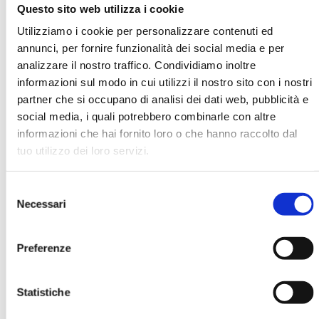
Questo sito web utilizza i cookie
Utilizziamo i cookie per personalizzare contenuti ed
Roberto Vincenzi
annunci, per fornire funzionalità dei social media e per
analizzare il nostro traffico. Condividiamo inoltre
informazioni sul modo in cui utilizzi il nostro sito con i nostri
Organizzazione
Università Bocconi, Milano
partner che si occupano di analisi dei dati web, pubblicità e
social media, i quali potrebbero combinarle con altre
informazioni che hai fornito loro o che hanno raccolto dal
tuo utilizzo dei loro servizi.
Ha pubblicato con noi
Selezione
Necessari
del
consenso
Preferenze
BANCARIA N. 2/2014
Statistiche
MOSTRA