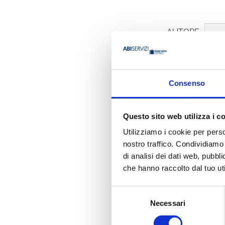
AUTORE
Consenso
Luciano R
Questo sito web utilizza i c
Utilizziamo i cookie per perso
Ha pubbli
nostro traffico. Condividiamo 
di analisi dei dati web, pubbl
che hanno raccolto dal tuo uti
Selezione
Necessari
del
consenso
LA PREVIDENZA