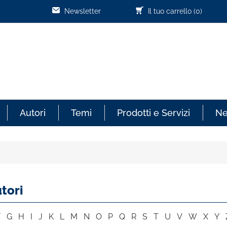
Newsletter
Il tuo carrello
(0)
Autori
Temi
Prodotti e Servizi
N
tori
F
G
H
I
J
K
L
M
N
O
P
Q
R
S
T
U
V
W
X
Y