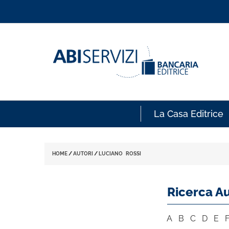
La Casa Editrice
HOME
/
AUTORI
/
LUCIANO ROSSI
Ricerca Au
A
B
C
D
E