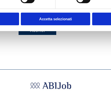
 PER
LAVORATORE
SUBORDINATO E LE
CURE IDROTERMALI:
ASPETTI CLINICI E
Accetta selezionati
GIURISPRUDENZIALI
MOSTRA