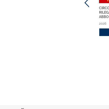
CIRCOLARI ABI
MIFID 2 ONLINE
CIRCO
SETTIMANALI NUOVA
ABBONAMENTO 2026
RILEG
SERIE - ABBONAMENTO
ABBO
2026
2026
2026
Acquista
2026
Acquista