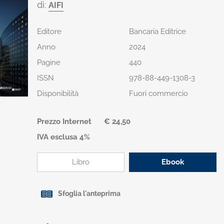
di:
AIFI
Editore
Bancaria Editrice
Anno
2024
Pagine
440
ISSN
978-88-449-1308-3
Disponibilità
Fuori commercio
Prezzo Internet
€ 24,50
IVA esclusa 4%
Libro
Ebook
Sfoglia l'anteprima