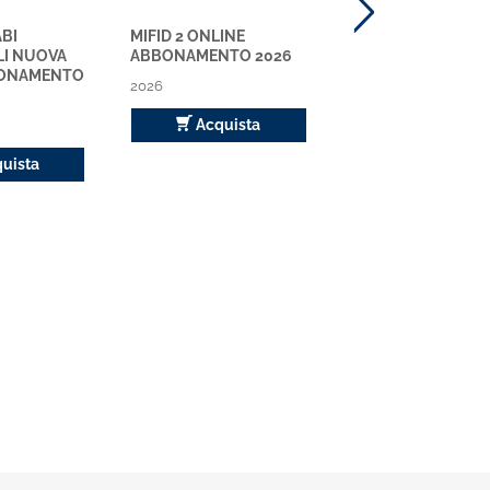
ABI
MIFID 2 ONLINE
CIRCOLARI ABI
LI NUOVA
ABBONAMENTO 2026
RILEGATE NUOVA S
BBONAMENTO
ABBONAMENTO 2
2026
2026
Acquista
Acquista
uista