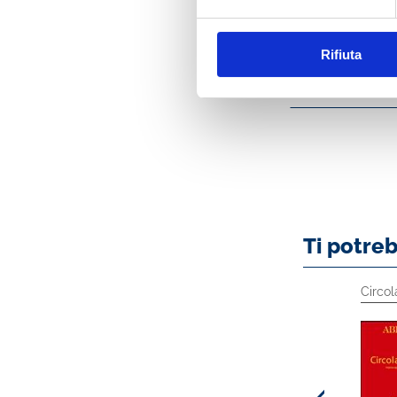
Milan, June 2024
Rifiuta
Indice
Ti potre
Circolari ABI
Prodotti Specialistici
Circol