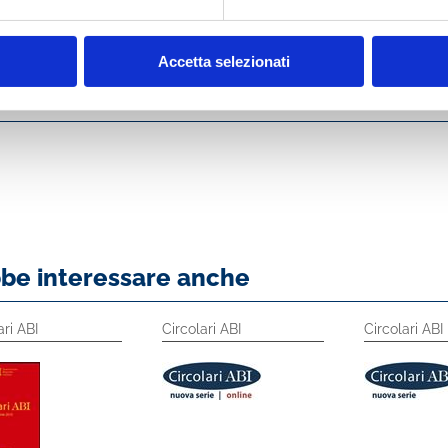
Accetta selezionati
bbe interessare anche
ari ABI
Circolari ABI
Circolari ABI