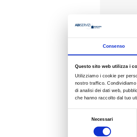
Presentazione
Consenso
The AIFI Yearbook,
Italian private equ
In 2023, the priva
Questo sito web utilizza i c
ongoing geopolitic
attention towards
Utilizziamo i cookie per perso
nostro traffico. Condividiamo 
Private debt inves
di analisi dei dati web, pubbl
today has a well-r
The Yearbook, after
che hanno raccolto dal tuo uti
in cooperation wit
characteristics (c
Selezione
In addition, the Y
Necessari
del
private equity and
consenso
sustainability of 
Enjoy reading.