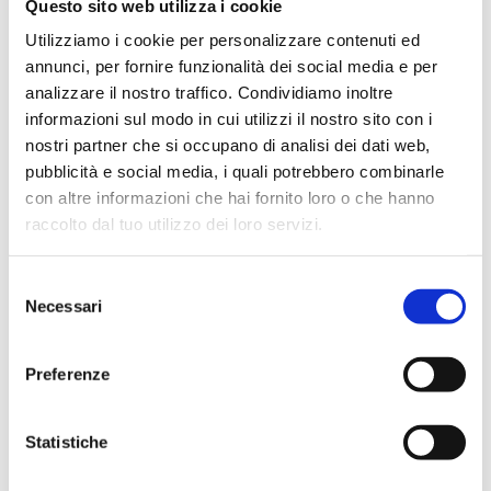
Questo sito web utilizza i cookie
Prezzo Copertina
€ 15,00
Utilizziamo i cookie per personalizzare contenuti ed
annunci, per fornire funzionalità dei social media e per
IVA assolta dall'editore
analizzare il nostro traffico. Condividiamo inoltre
informazioni sul modo in cui utilizzi il nostro sito con i
Acquista
nostri partner che si occupano di analisi dei dati web,
pubblicità e social media, i quali potrebbero combinarle
con altre informazioni che hai fornito loro o che hanno
Condividi
raccolto dal tuo utilizzo dei loro servizi.
Selezione
Presentazione
Necessari
del
consenso
Preferenze
Gli atti delle giornate di studio organizzate in occasione della
presentazione del Rapporto annuale di Assicredito
Statistiche
Indice