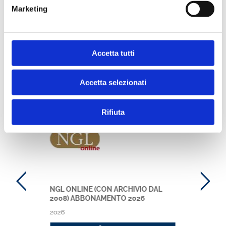
Marketing
Accetta tutti
Ti potrebbe interessare anche
Accetta selezionati
Rifiuta
NGL
NGL ONLINE (CON ARCHIVIO DAL
2008) ABBONAMENTO 2026
2026