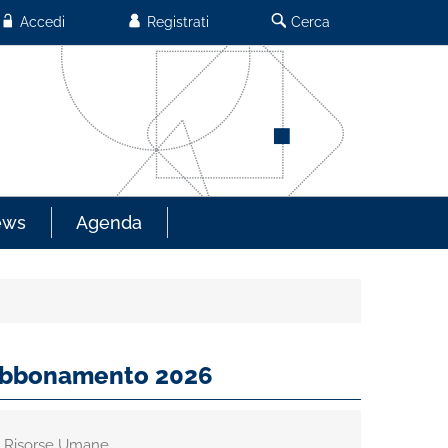
Accedi
Registrati
Cerca
ews
Agenda
s Abbonamento 2026
lle Risorse Umane