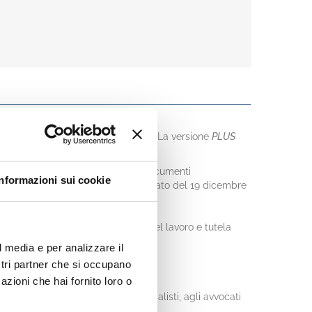
su tutti i temi del lavoro in banca. La versione
PLUS
l 1948
costituito da oltre 9.000 documenti
Informazioni sui cookie
987 compreso l'ultimo Testo Coordinato del 19 dicembre
tizie, finanziarie e strumentali
l credito, People Care, Processo del lavoro e tutela
l media e per analizzare il
ostri partner che si occupano
azioni che hai fornito loro o
ai consulenti del lavoro, ai commercialisti, agli avvocati
iendale.