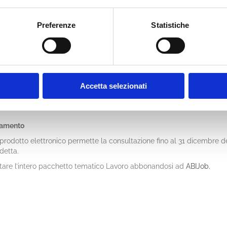
Preferenze
Statistiche
izio online
:
dei documenti dal 1948
i ogni nuovo documento in tempi rapidi dopo l’emanazione
pubblicazione di ogni nuova documento
ale
con le altre pubblicazioni ABI in abbonamento su ABIJob
a
evoluto
Accetta selezionati
te di ricerca personalizzate
namento
rodotto elettronico permette la consultazione fino al 31 dicembre d
sdetta.
ltare l’intero pacchetto tematico Lavoro abbonandosi ad
ABIJob.