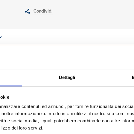
Condividi
a Direzione Sindacale e del Lavoro dell’ABI offre il quadro aggiornato 
ari ABI Lavoro Nuova
Serie annue
raccolte in
un archivio completo da
Dettagli
ttivi Nazionali di Lavoro
del personale impiegatizio e direttivo dal 1
direttivi e personale aree professionali dipendenti dalle imprese credi
Giurisprudenza del Lavoro
(con un archivio dal 1975)
ookie
o
(Rapporto sul Mercato del Lavoro, Relazioni sindacali nel settore de
 prova dei tempi...)
nalizzare contenuti ed annunci, per fornire funzionalità dei socia
inoltre informazioni sul modo in cui utilizzi il nostro sito con i n
icità e social media, i quali potrebbero combinarle con altre inform
to a tutti i responsabili del personale e ai gestori delle risorse umane, 
lizzo dei loro servizi.
professional della formazione, della sicurezza e dell’organizzazione az