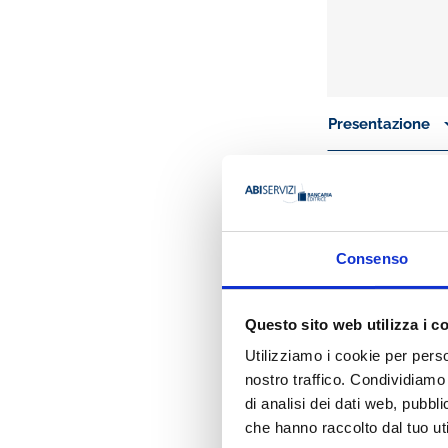
Presentazione
La consulenza dell
comprende:
oltre
100 Circol
Consenso
i
Contratti Colle
2019 per quadri 
il
Notiziario di 
Questo sito web utilizza i c
gli
ebook Lavor
della salute alla
Utilizziamo i cookie per perso
nostro traffico. Condividiamo 
A chi si rivolge
di analisi dei dati web, pubbl
Il servizio è rivol
che hanno raccolto dal tuo uti
giuslavoristi e ai 