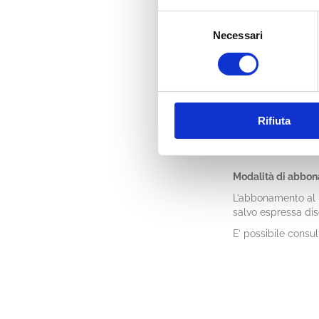
Selezione
Necessari
del
I vantaggi del serv
consenso
archivio storico
pubblicazione
d
email alert
alla 
ricerca trasvers
motore di ricerc
Rifiuta
creazione di lis
Modalità di abbo
L’abbonamento al p
salvo espressa di
E’ possibile consu