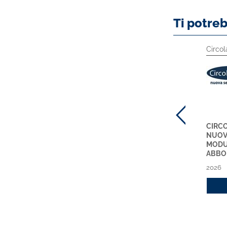
Ti potre
Circol
CIRCO
NUOVA
MODU
ABBO
2026