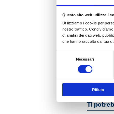
Presentazione
Questo sito web utilizza i c
Utilizziamo i cookie per perso
Ogni cinque anni,
nostro traffico. Condividiamo 
compendio sistemat
di analisi dei dati web, pubbl
che hanno raccolto dal tuo uti
Ogni cinque anni, 
compendio sistemat
Selezione
Indice
Necessari
del
consenso
Rifiuta
Ti potre