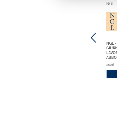
Circolari ABI
Circolari ABI
NGL
CIRCOLARI ABI
CIRCOLARI ABI
NGL -
SETTIMANALI NUOVA
RILEGATE NUOVA SERIE
GIUR
SERIE - ABBONAMENTO
ABBONAMENTO 2026
LAVO
2026
ABBO
2026
2026
2026
Acquista
Acquista