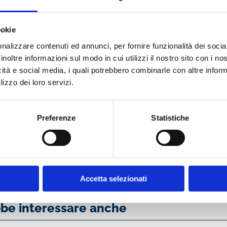
ookie
nalizzare contenuti ed annunci, per fornire funzionalità dei socia
 la Redazione di NGL predispone un "Repertorio Generale": non una 
inoltre informazioni sul modo in cui utilizzi il nostro sito con i n
ico concepito per offrire una visione organica delle molteplici pro
icità e social media, i quali potrebbero combinarle con altre inform
lizzo dei loro servizi.
la Redazione di NGL predispone un "Repertorio Generale": non una se
ico concepito per offrire una visione organica delle molteplici pro
Preferenze
Statistiche
Accetta selezionati
bbe interessare anche