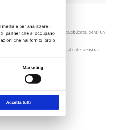
l media e per analizzare il
semplice raccolta delle sentenze pubblicate, bensì un
ostri partner che si occupano
blematiche, in circa 1800 massime.
azioni che hai fornito loro o
mplice raccolta delle sentenze pubblicate, bensì un
blematiche, in circa 1800 massime.
Marketing
Accetta tutti