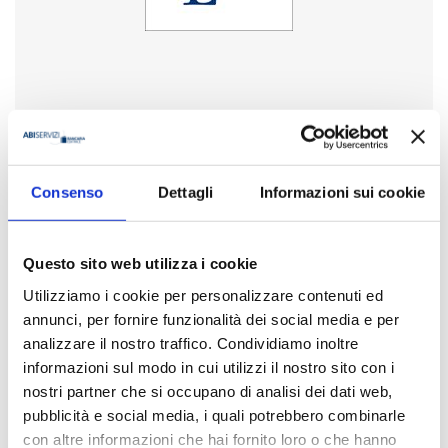
Anno
2024
Disponibilità
Consenso
Dettagli
Informazioni sui cookie
Disponibile
Questo sito web utilizza i cookie
Prezzo
€ 20,00
Utilizziamo i cookie per personalizzare contenuti ed
IVA assolta dall'editore
annunci, per fornire funzionalità dei social media e per
analizzare il nostro traffico. Condividiamo inoltre
Acquista
informazioni sul modo in cui utilizzi il nostro sito con i
nostri partner che si occupano di analisi dei dati web,
pubblicità e social media, i quali potrebbero combinarle
Condividi
con altre informazioni che hai fornito loro o che hanno