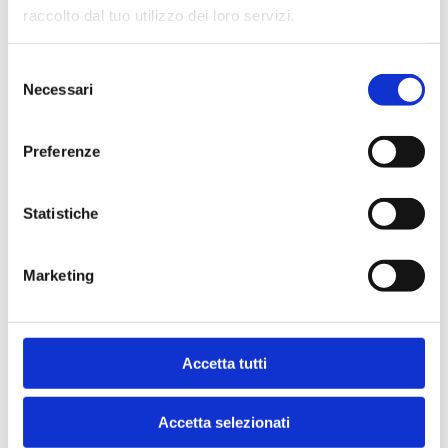
raccolto dal tuo utilizzo dei loro servizi.
Indice
Selezione
Necessari
del
consenso
Preferenze
Statistiche
Ti potrebbe interessare anche
Marketing
NGL
Accetta tutti
Accetta selezionati