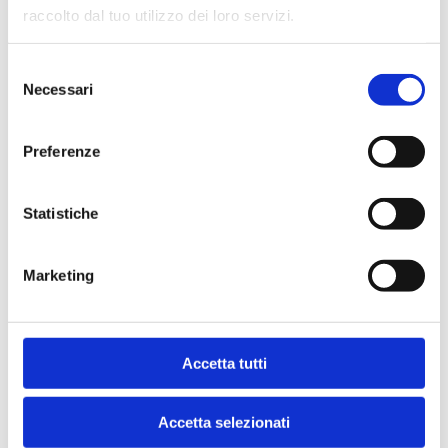
raccolto dal tuo utilizzo dei loro servizi.
Indice
Selezione
Necessari
del
consenso
Preferenze
Statistiche
Ti potrebbe interessare anche
Marketing
NGL
Accetta tutti
Accetta selezionati