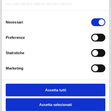
raccolto dal tuo utilizzo dei loro servizi.
Indice
Selezione
Necessari
del
consenso
Preferenze
Statistiche
Ti potrebbe interessare anche
Marketing
NGL
Accetta tutti
Accetta selezionati