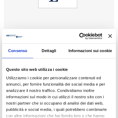
Anno
2024
Disponibilità
Consenso
Dettagli
Informazioni sui cookie
Disponibile
Questo sito web utilizza i cookie
Prezzo
€ 20,00
Utilizziamo i cookie per personalizzare contenuti ed
IVA assolta dall'editore
annunci, per fornire funzionalità dei social media e per
analizzare il nostro traffico. Condividiamo inoltre
Acquista
informazioni sul modo in cui utilizzi il nostro sito con i
nostri partner che si occupano di analisi dei dati web,
pubblicità e social media, i quali potrebbero combinarle
Condividi
con altre informazioni che hai fornito loro o che hanno