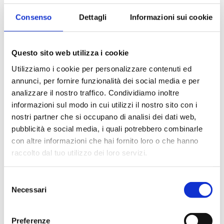
Consenso
Dettagli
Informazioni sui cookie
Questo sito web utilizza i cookie
Utilizziamo i cookie per personalizzare contenuti ed
Editore
annunci, per fornire funzionalità dei social media e per
Bancaria Editrice
analizzare il nostro traffico. Condividiamo inoltre
informazioni sul modo in cui utilizzi il nostro sito con i
Anno
nostri partner che si occupano di analisi dei dati web,
2006
pubblicità e social media, i quali potrebbero combinarle
Pagine
con altre informazioni che hai fornito loro o che hanno
raccolto dal tuo utilizzo dei loro servizi.
152
Disponibilità
Selezione
Disponibile
Necessari
del
consenso
Prezzo
€ 15,00
Preferenze