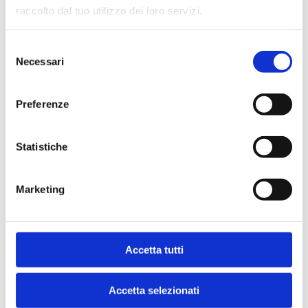
raccolto dal tuo utilizzo dei loro servizi.
Indice
Selezione
Necessari
del
consenso
Preferenze
Statistiche
Ti potrebbe interessare anche
Marketing
NGL
Accetta tutti
Accetta selezionati