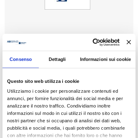
Anno
2024
Disponibilità
Consenso
Dettagli
Informazioni sui cookie
Disponibile
Questo sito web utilizza i cookie
Prezzo
€ 20,00
Utilizziamo i cookie per personalizzare contenuti ed
IVA assolta dall'editore
annunci, per fornire funzionalità dei social media e per
analizzare il nostro traffico. Condividiamo inoltre
Acquista
informazioni sul modo in cui utilizzi il nostro sito con i
nostri partner che si occupano di analisi dei dati web,
pubblicità e social media, i quali potrebbero combinarle
Condividi
con altre informazioni che hai fornito loro o che hanno