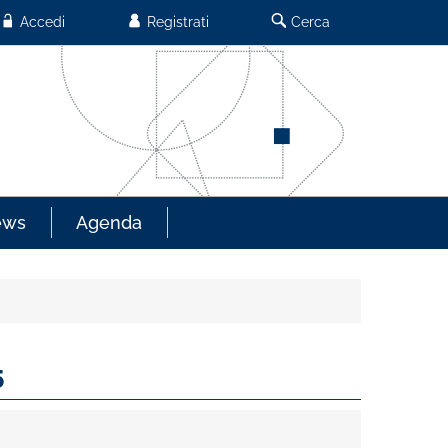
Accedi
Registrati
Cerca
ews
Agenda
5