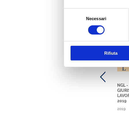
Selezione
Necessari
del
Ti potre
consenso
NGL
Rifiuta
NGL -
GIUR
LAVOR
2019
2019