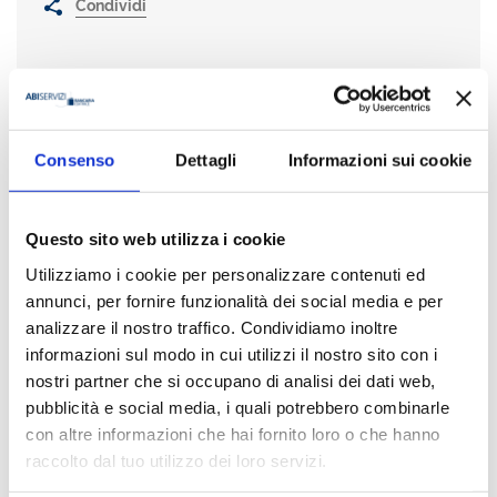
Condividi
Presentazione
Consenso
Dettagli
Informazioni sui cookie
MK è la rivista dedicata ai temi del marketing e della
comunicazione in banca, all’analisi del rapporto banca-cliente e
al retail banking che, grazie al contributo di autorevoli
Questo sito web utilizza i cookie
accademici ed esperti del mondo creditizio e finanziario,
Utilizziamo i cookie per personalizzare contenuti ed
propone le
testimonianze delle banche e dei principali attori
annunci, per fornire funzionalità dei social media e per
del settore
;
ospita in esclusiva i risultati di importanti
ricerche ABI;
analizzare il nostro traffico. Condividiamo inoltre
analizza le strategie di innovazione delle banche italiane ed
informazioni sul modo in cui utilizzi il nostro sito con i
estere
nostri partner che si occupano di analisi dei dati web,
pubblica i contenuti più significativi emersi negli
pubblicità e social media, i quali potrebbero combinarle
eventi promossi da ABI con riflessi nella relazione tra industria
con altre informazioni che hai fornito loro o che hanno
finanziaria e clientela retail.
raccolto dal tuo utilizzo dei loro servizi.
Dal 2023 MK si è rinnovata con un
progetto editoriale 100%
digitale
– una scelta di attenzione alla sostenibilità ambientale