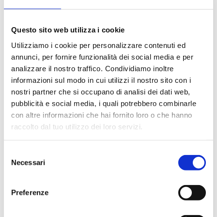
Questo sito web utilizza i cookie
La rivista ABI di marketing e comunicazione in banca
Utilizziamo i cookie per personalizzare contenuti ed
annunci, per fornire funzionalità dei social media e per
analizzare il nostro traffico. Condividiamo inoltre
Editore
informazioni sul modo in cui utilizzi il nostro sito con i
Bancaria Editrice
nostri partner che si occupano di analisi dei dati web,
pubblicità e social media, i quali potrebbero combinarle
Anno
con altre informazioni che hai fornito loro o che hanno
2015
raccolto dal tuo utilizzo dei loro servizi.
Disponibilità
Disponibile
Selezione
Necessari
del
consenso
Prezzo
€ 12,00
Preferenze
IVA assolta dall'editore